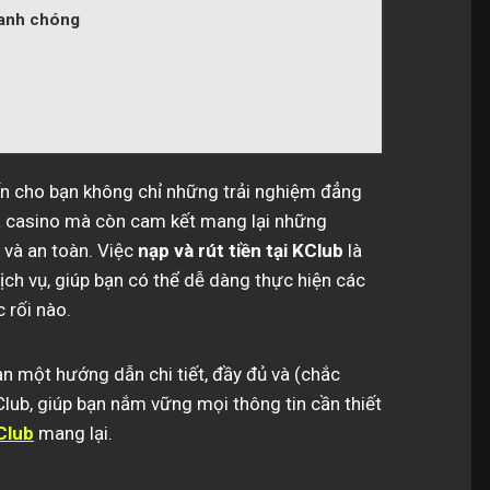
nhanh chóng
đến cho bạn không chỉ những trải nghiệm đẳng
 và casino mà còn cam kết mang lại những
 và an toàn. Việc
nạp và rút tiền tại KClub
là
ch vụ, giúp bạn có thể dễ dàng thực hiện các
 rối nào.
ạn một hướng dẫn chi tiết, đầy đủ và (chắc
KClub, giúp bạn nắm vững mọi thông tin cần thiết
Club
mang lại.