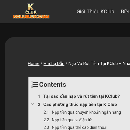
Skip
to
Giới Thiệu KClub
Điề
content
Home
/
Hướng Dẫn
/
Nạp Và Rút Tiền Tại KClub – Nh
Contents
Tại sao cần nạp và rút tiền tại KClub?
Các phương thức nạp tiền tại K Club
Nạp tiền qua chuyển khoản ngân hàng
Nạp tiền qua ví điện tử
Nạp tiền qua thẻ cào điện thoại