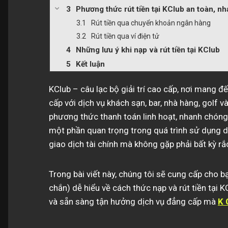
Phương thức rút tiền tại KClub an toàn, 
Rút tiền qua chuyển khoản ngân hàng
Rút tiền qua ví điện tử
Những lưu ý khi nạp và rút tiền tại KClub
Kết luận
KClub – câu lạc bộ giải trí cao cấp, nơi mang 
cấp với dịch vụ khách sạn, bar, nhà hàng, golf
phương thức thanh toán linh hoạt, nhanh chóng
một phần quan trọng trong quá trình sử dụng dị
giao dịch tài chính mà không gặp phải bất kỳ rắc
Trong bài viết này, chúng tôi sẽ cung cấp cho b
chắn) dễ hiểu về cách thức nạp và rút tiền tại 
và sẵn sàng tận hưởng dịch vụ đẳng cấp mà
K 