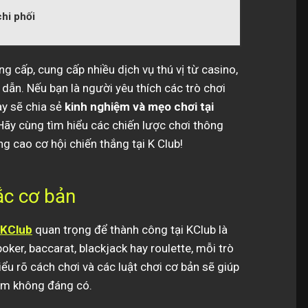
hi phối
ng cấp, cung cấp nhiều dịch vụ thú vị từ casino,
 dẫn. Nếu bạn là người yêu thích các trò chơi
ày sẽ chia sẻ
kinh nghiệm và mẹo chơi tại
Hãy cùng tìm hiểu các chiến lược chơi thông
g cao cơ hội chiến thắng tại K Club!
tắc cơ bản
 KClub
quan trọng để thành công tại KClub là
ker, baccarat, blackjack hay roulette, mỗi trò
iểu rõ cách chơi và các luật chơi cơ bản sẽ giúp
lầm không đáng có.