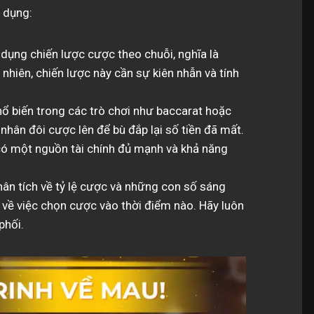
p dụng:
 dụng chiến lược cược theo chuỗi, nghĩa là
nhiên, chiến lược này cần sự kiên nhẫn và tính
hổ biến trong các trò chơi như baccarat hoặc
 nhân đôi cược lên để bù đắp lại số tiền đã mất.
 có một nguồn tài chính đủ mạnh và khả năng
ân tích về tỷ lệ cược và những con số sáng
 về việc chọn cược vào thời điểm nào. Hãy luôn
phối.