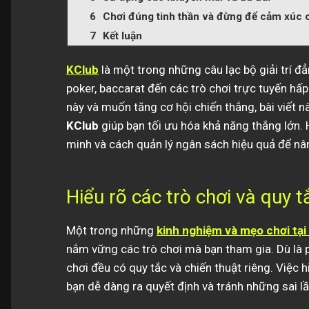
Chơi đúng tinh thần và đừng để cảm xúc c
Kết luận
KClub
là một trong những câu lạc bộ giải trí đẳ
poker, baccarat đến các trò chơi trực tuyến hấp
này và muốn tăng cơ hội chiến thắng, bài viết n
KClub
giúp bạn tối ưu hóa khả năng thắng lớn. 
minh và cách quản lý ngân sách hiệu quả để nân
Hiểu rõ các trò chơi và quy 
Một trong những
kinh nghiệm và mẹo chơi tại
nắm vững các trò chơi mà bạn tham gia. Dù là po
chơi đều có quy tắc và chiến thuật riêng. Việc h
bạn dễ dàng ra quyết định và tránh những sai 