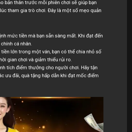
ho bản thân trước mỗi phiên chơi sẽ giúp bạn
 lúc tham gia trò chơi. Đây là một số mẹo quản
 định mức tiền mà bạn sẵn sàng mất. Khi đạt đến
i chính cá nhân.
 tiền lớn trong một ván, bạn có thể chia nhỏ số
ời gian chơi và giảm thiểu rủi ro.
ình tích điểm thưởng cho người chơi. Hãy tận
các ưu đãi, quà tặng hấp dẫn khi đạt mốc điểm