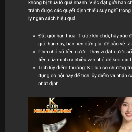
không bị thua lỗ quá nhanh. Việc đặt giới hạn c
tránh được các quyết định thiếu suy nghĩ trong
lý ngân sách hiệu quả:
Đặt giới hạn thua: Trước khi chơi, hãy xác
giới hạn này, bạn nên dừng lại để bảo vệ tà
Chia nhỏ số tiền cược: Thay vì đặt cược số
tiền của mình ra nhiều ván nhỏ để kéo dài th
Tích lũy điểm thưởng: K Club có chương tr
dụng cơ hội này để tích lũy điểm và nhận 
nhất định.