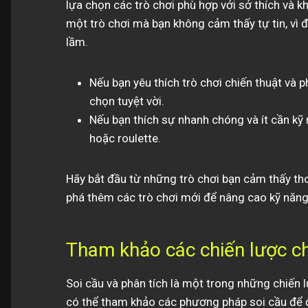
lựa chọn các trò chơi phù hợp với sở thích và
một trò chơi mà bạn không cảm thấy tự tin, vì 
lầm.
Nếu bạn yêu thích trò chơi chiến thuật và p
chọn tuyệt vời.
Nếu bạn thích sự nhanh chóng và ít cần kỹ
hoặc roulette.
Hãy bắt đầu từ những trò chơi bạn cảm thấy tho
phá thêm các trò chơi mới để nâng cao kỹ năng
Tham khảo các chiến lược ch
Soi cầu và phân tích là một trong những chiến l
có thể tham khảo các phương pháp soi cầu để 