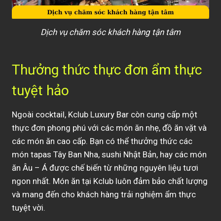
Dịch vụ chăm sóc khách hàng tận tâm
Thưởng thức thực đơn ẩm thực
tuyệt hảo
Ngoài cocktail, Kclub Luxury Bar còn cung cấp một
thực đơn phong phú với các món ăn nhẹ, đồ ăn vặt và
các món ăn cao cấp. Bạn có thể thưởng thức các
món tapas Tây Ban Nha, sushi Nhật Bản, hay các món
ăn Âu – Á được chế biến từ những nguyên liệu tươi
ngon nhất. Món ăn tại Kclub luôn đảm bảo chất lượng
và mang đến cho khách hàng trải nghiệm ẩm thực
tuyệt vời.