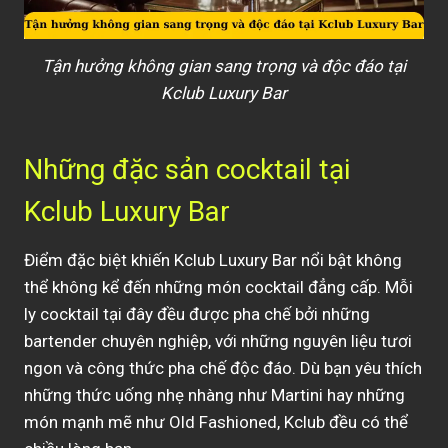
Tận hưởng không gian sang trọng và độc đáo tại
Kclub Luxury Bar
Những đặc sản cocktail tại
Kclub Luxury Bar
Điểm đặc biệt khiến Kclub Luxury Bar nổi bật không
thể không kể đến những món cocktail đẳng cấp. Mỗi
ly cocktail tại đây đều được pha chế bởi những
bartender chuyên nghiệp, với những nguyên liệu tươi
ngon và công thức pha chế độc đáo. Dù bạn yêu thích
những thức uống nhẹ nhàng như Martini hay những
món mạnh mẽ như Old Fashioned, Kclub đều có thể