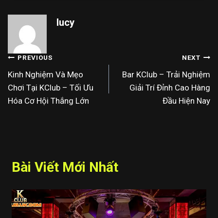
lucy
Post
PREVIOUS
NEXT
Kinh Nghiệm Và Mẹo
Bar KClub – Trải Nghiệm
navigation
Chơi Tại KClub – Tối Ưu
Giải Trí Đỉnh Cao Hàng
Hóa Cơ Hội Thắng Lớn
Đầu Hiện Nay
Bài Viết Mới Nhất