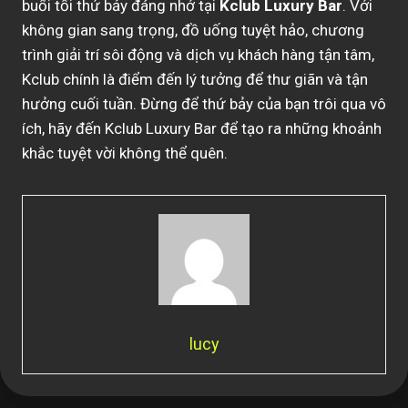
buổi tối thứ bảy đáng nhớ tại
Kclub Luxury Bar
. Với
không gian sang trọng, đồ uống tuyệt hảo, chương
trình giải trí sôi động và dịch vụ khách hàng tận tâm,
Kclub chính là điểm đến lý tưởng để thư giãn và tận
hưởng cuối tuần. Đừng để thứ bảy của bạn trôi qua vô
ích, hãy đến Kclub Luxury Bar để tạo ra những khoảnh
khắc tuyệt vời không thể quên.
lucy