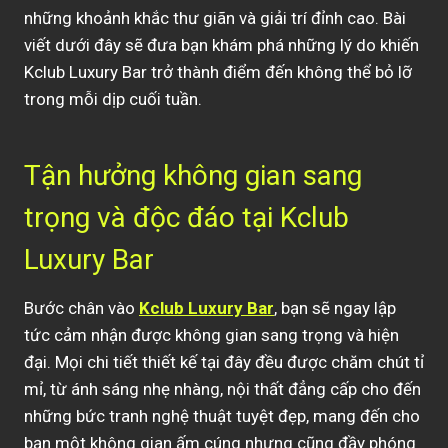
những khoảnh khắc thư giãn và giải trí đỉnh cao. Bài
viết dưới đây sẽ đưa bạn khám phá những lý do khiến
Kclub Luxury Bar trở thành điểm đến không thể bỏ lỡ
trong mỗi dịp cuối tuần.
Tận hưởng không gian sang
trọng và độc đáo tại Kclub
Luxury Bar
Bước chân vào
Kclub Luxury Bar
, bạn sẽ ngay lập
tức cảm nhận được không gian sang trọng và hiện
đại. Mọi chi tiết thiết kế tại đây đều được chăm chút tỉ
mỉ, từ ánh sáng nhẹ nhàng, nội thất đẳng cấp cho đến
những bức tranh nghệ thuật tuyệt đẹp, mang đến cho
bạn một không gian ấm cúng nhưng cũng đầy phóng