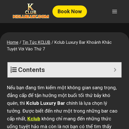
Skip
to
Book Now
content
Home
/
Tin Tức KCLUB
/
Kclub Luxury Bar Khoảnh Khắc
Tuyệt Vời Vào Thứ 7
Contents
Nếu bạn đang tìm kiếm một không gian sang trọng,
đẳng cấp để tận hưởng một buổi tối thứ bảy khó
quên, thì
Kclub Luxury Bar
chính là lựa chọn lý
tưởng. Được biết đến như một trong những bar cao
cấp nhất,
Kclub
không chỉ mang đến những thức
uống tuyệt hảo mà còn là nơi bạn có thể tìm thấy