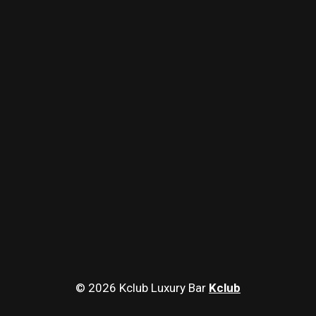
© 2026 Kclub Luxury Bar
Kclub