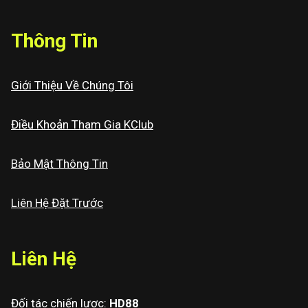
Thông Tin
Giới Thiệu Về Chúng Tôi
Điều Khoản Tham Gia KClub
Bảo Mật Thông Tin
Liên Hệ Đặt Trước
Liên Hệ
Đối tác chiến lược:
HD88