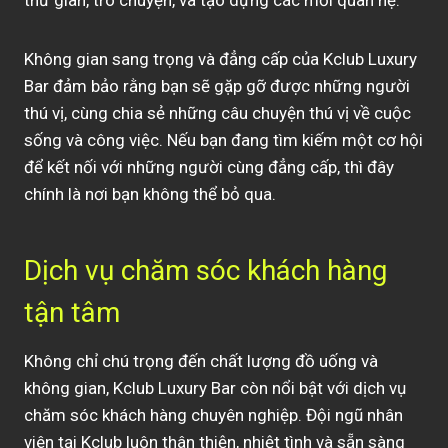
thư giãn, trò chuyện, và tạo dựng các mối quan hệ.
Không gian sang trọng và đẳng cấp của Kclub Luxury
Bar đảm bảo rằng bạn sẽ gặp gỡ được những người
thú vị, cùng chia sẻ những câu chuyện thú vị về cuộc
sống và công việc.
Nếu bạn đang tìm kiếm một cơ hội
để kết nối với những người cùng đẳng cấp, thì đây
chính là nơi bạn không thể bỏ qua.
Dịch vụ chăm sóc khách hàng
tận tâm
Không chỉ chú trọng đến chất lượng đồ uống và
không gian, Kclub Luxury Bar còn nổi bật với dịch vụ
chăm sóc khách hàng chuyên nghiệp. Đội ngũ nhân
viên tại Kclub luôn thân thiện, nhiệt tình và sẵn sàng