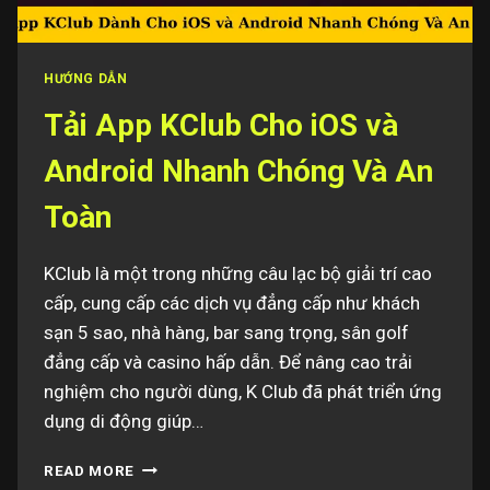
HƯỚNG DẪN
Tải App KClub Cho iOS và
Android Nhanh Chóng Và An
Toàn
KClub là một trong những câu lạc bộ giải trí cao
cấp, cung cấp các dịch vụ đẳng cấp như khách
sạn 5 sao, nhà hàng, bar sang trọng, sân golf
đẳng cấp và casino hấp dẫn. Để nâng cao trải
nghiệm cho người dùng, K Club đã phát triển ứng
dụng di động giúp…
TẢI
READ MORE
APP