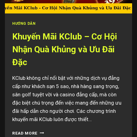
HƯỚNG DẪN
Khuyến Mãi KClub – Cơ Hội
Nhận Quà Khủng và Ưu Đãi
Đặc
KClub không chỉ nổi bật với những dịch vụ đẳng
cấp như khách sạn 5 sao, nhà hàng sang trọng,
sân golf tuyệt vời và casino đẳng cấp, mà còn
đặc biệt chú trọng đến việc mang đến những ưu
đãi hấp dẫn cho người chơi. Các chương trình
khuyến mãi KClub luôn được thiết…
KHUYẾN
READ MORE