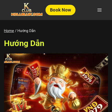
Skip
to
Book Now
content
Home
/
Hướng Dẫn
Hướng Dẫn