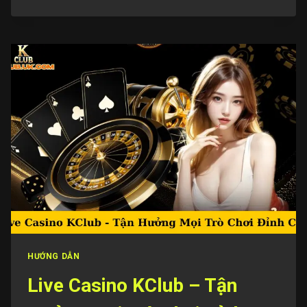
MÃI
KCLUB
–
CƠ
HỘI
NHẬN
QUÀ
KHỦNG
VÀ
ƯU
ĐÃI
ĐẶC
HƯỚNG DẪN
Live Casino KClub – Tận